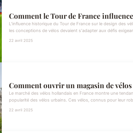
Comment le Tour de France influence 
L'influence historique du Tour de France sur le design des vél
les conceptions de vélos devaient s'adapter aux défis exigean
22 avril 2025
Comment ouvrir un magasin de vélos 
Le marché des vélos hollandais en France montre une tendanc
popularité des vélos urbains. Ces vélos, connus pour leur rob
22 avril 2025