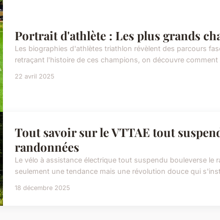
Portrait d'athlète : Les plus grands c
Les biographies d'athlètes triathlon révèlent des parcours f
retraçant l'histoire de ces champions, on découvre comment il
22 avril 2025
Tout savoir sur le VTTAE tout suspend
randonnées
Le vélo à assistance électrique tout suspendu bouleverse le 
seulement une tendance mais une révolution douce qui s'instal
18 décembre 2025