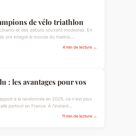
hampions de vélo triathlon
ascinants et des débuts souvent modestes. En
s ont intégré le monde du triathlo...
4 min de lecture →
u : les avantages pour vos
rapport à la randonnée en 2025, ce n'est plus
le partout en France. À l'instant...
11 min de lecture →