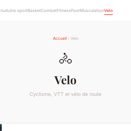
ctu
Autre sport
Basket
Combat
Fitness
Foot
Musculation
Velo
Accueil
› Velo
🚴
Velo
Cyclisme, VTT et vélo de route