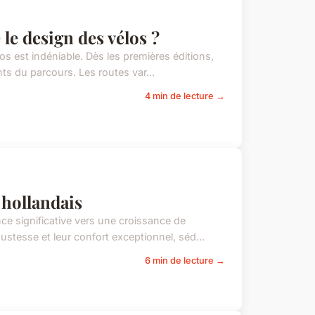
le design des vélos ?
os est indéniable. Dès les premières éditions,
ts du parcours. Les routes var...
4 min de lecture →
hollandais
e significative vers une croissance de
ustesse et leur confort exceptionnel, séd...
6 min de lecture →