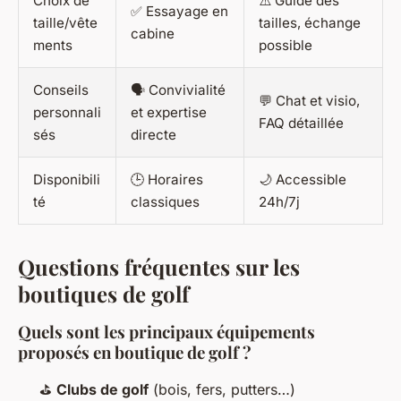
Choix de
⚠️ Guide des
✅ Essayage en
taille/vête
tailles, échange
cabine
ments
possible
Conseils
🗣️ Convivialité
💬 Chat et visio,
personnali
et expertise
FAQ détaillée
sés
directe
Disponibili
🕒 Horaires
🌙 Accessible
té
classiques
24h/7j
Questions fréquentes sur les
boutiques de golf
Quels sont les principaux équipements
proposés en boutique de golf ?
⛳
Clubs de golf
(bois, fers, putters…)