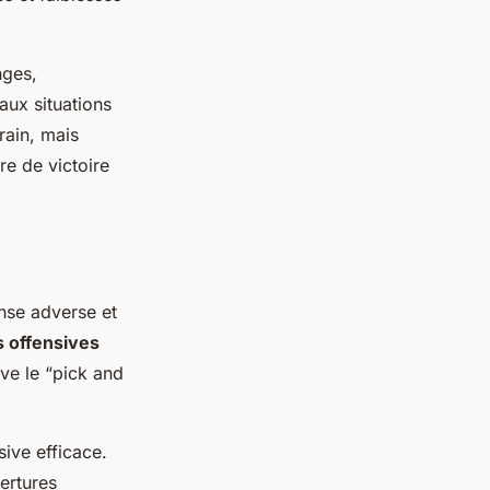
nges,
aux situations
rain, mais
e de victoire
ense adverse et
s offensives
uve le “pick and
sive efficace.
ertures