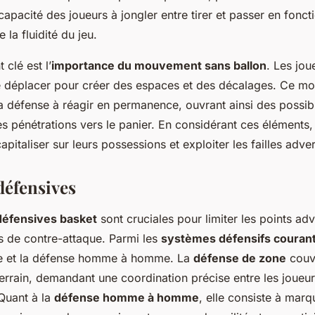
capacité des joueurs à jongler entre tirer et passer en fonct
 la fluidité du jeu.
 clé est l’
importance du mouvement sans ballon
. Les jou
 déplacer pour créer des espaces et des décalages. Ce m
a défense à réagir en permanence, ouvrant ainsi des possibi
des pénétrations vers le panier. En considérant ces éléments,
pitaliser sur leurs possessions et exploiter les failles adve
défensives
défensives basket
sont cruciales pour limiter les points adv
s de contre-attaque. Parmi les
systèmes défensifs couran
e et la défense homme à homme. La
défense de zone
couv
errain, demandant une coordination précise entre les joueur
 Quant à la
défense homme à homme
, elle consiste à marq