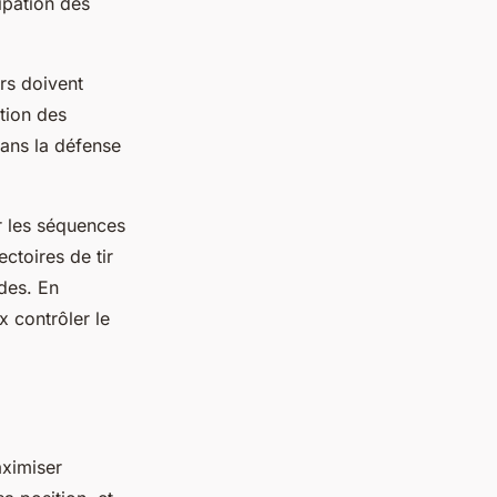
ipation des
rs doivent
tion des
ans la défense
r les séquences
ctoires de tir
ides. En
x contrôler le
aximiser