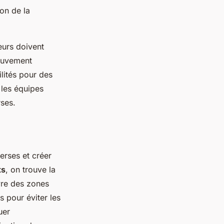
ion de la
eurs doivent
ouvement
lités pour des
 les équipes
rses.
erses et créer
ts
, on trouve la
re des zones
s pour éviter les
uer