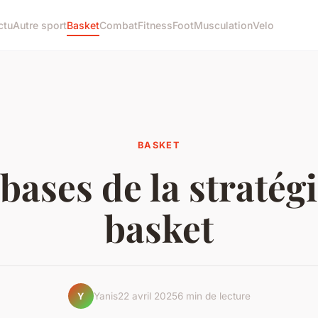
ctu
Autre sport
Basket
Combat
Fitness
Foot
Musculation
Velo
BASKET
bases de la stratég
basket
Yanis
22 avril 2025
6 min de lecture
Y