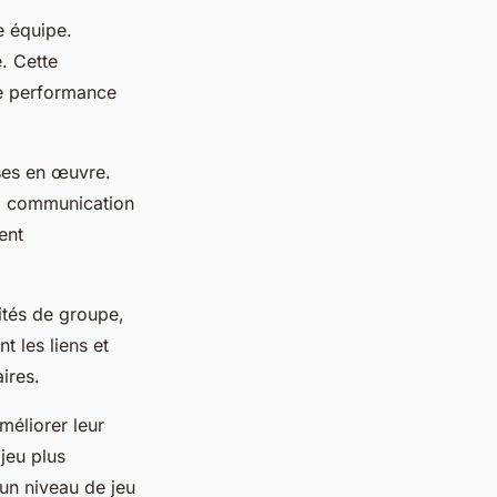
e équipe.
e. Cette
ne performance
ises en œuvre.
la communication
ent
ités de groupe,
t les liens et
ires.
méliorer leur
jeu plus
 un niveau de jeu