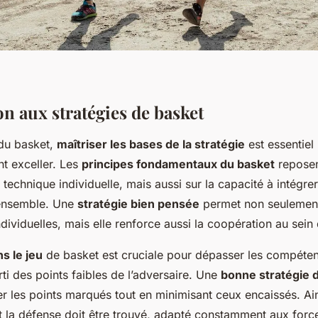
n aux stratégies de basket
du basket,
maîtriser les bases de la stratégie
est essentiel
nt exceller. Les
principes fondamentaux du basket
reposen
 technique individuelle, mais aussi sur la capacité à intégre
’ensemble. Une
stratégie bien pensée
permet non seulement 
ividuelles, mais elle renforce aussi la coopération au sein 
s le jeu
de basket est cruciale pour dépasser les compéten
arti des points faibles de l’adversaire. Une
bonne stratégie 
r les points marqués tout en minimisant ceux encaissés. Ain
et la défense doit être trouvé, adapté constamment aux force