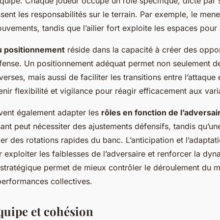
l’équipe. Chaque joueur occupe un rôle spécifique, dicté par s
ssent les responsabilités sur le terrain. Par exemple, le men
uvements, tandis que l’ailier fort exploite les espaces pour 
u positionnement
réside dans la capacité à créer des oppor
éfense. Un positionnement adéquat permet non seulement de
ses, mais aussi de faciliter les transitions entre l’attaque 
enir flexibilité et vigilance pour réagir efficacement aux vari
vent également adapter les
rôles en fonction de l’adversai
ant peut nécessiter des ajustements défensifs, tandis qu’un
er des rotations rapides du banc. L’anticipation et l’adapta
r exploiter les faiblesses de l’adversaire et renforcer la dy
stratégique permet de mieux contrôler le déroulement du m
performances collectives.
équipe et cohésion