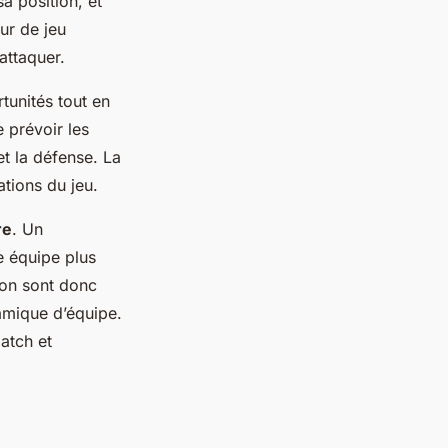
a position, et
eur de jeu
attaquer.
tunités tout en
 prévoir les
et la défense. La
ations du jeu.
re
. Un
e équipe plus
tion sont donc
namique d’équipe.
atch et