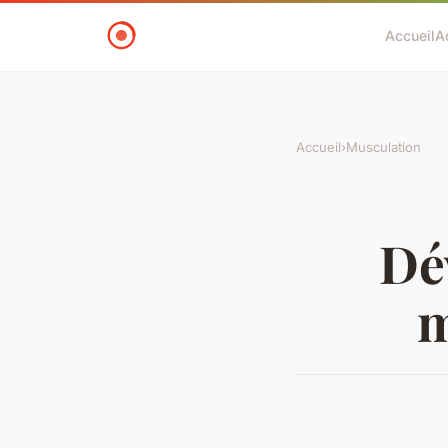
Accueil
A
Accueil
›
Musculation
Dé
m