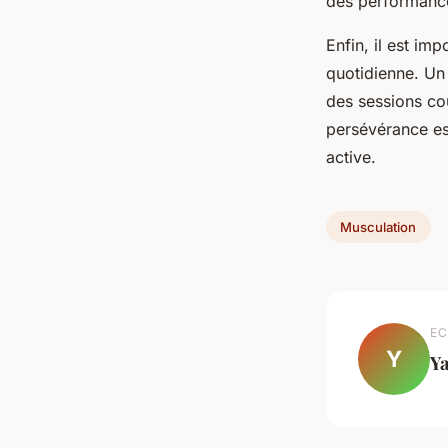
des performanc
Enfin, il est im
quotidienne. Un
des sessions cou
persévérance est
active.
Musculation
EC
Y
Y