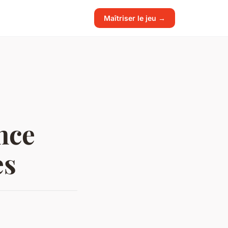
Maîtriser le jeu →
nce
es