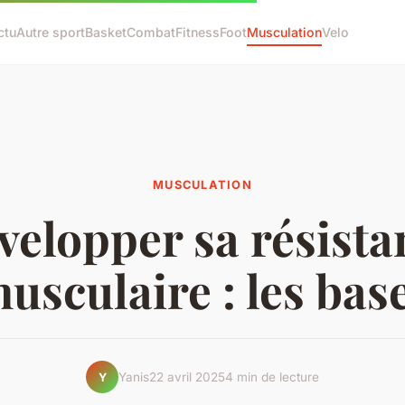
ctu
Autre sport
Basket
Combat
Fitness
Foot
Musculation
Velo
MUSCULATION
velopper sa résista
usculaire : les bas
Yanis
22 avril 2025
4 min de lecture
Y