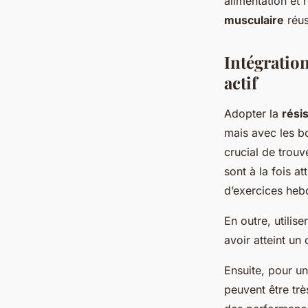
alimentation et
musculaire
réus
Intégratio
actif
Adopter la
rési
mais avec les bo
crucial de trouv
sont à la fois a
d’exercices heb
En outre, utilis
avoir atteint un
Ensuite, pour u
peuvent être trè