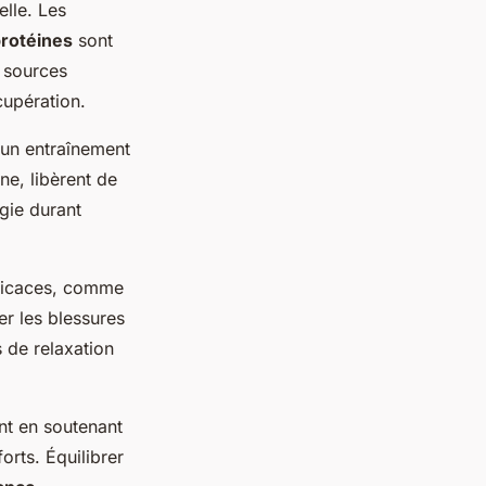
elle. Les
rotéines
sont
s sources
cupération.
 un entraînement
ne, libèrent de
rgie durant
efficaces, comme
er les blessures
s de relaxation
nt en soutenant
orts. Équilibrer