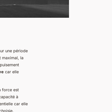
sur une période
t maximal, la
épuisement
ve
car elle
 force est
capacité à
ntielle car elle
choisie.