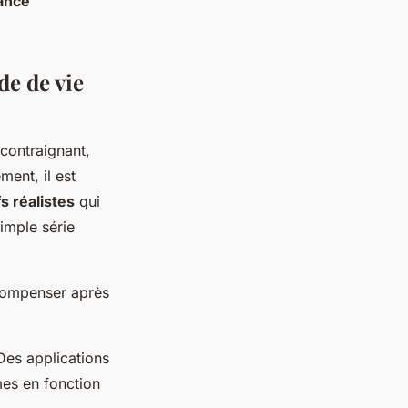
ance
de de vie
contraignant,
ent, il est
fs réalistes
qui
imple série
compenser après
 Des applications
mes en fonction